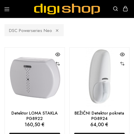
Digishop
Vaša
e-
trgovina!
DSC Powerseries Neo
Detektor LOMA STAKLA
BEŽIČNI Detektor pokreta
PG8922
PG8924
160,50
€
64,00
€