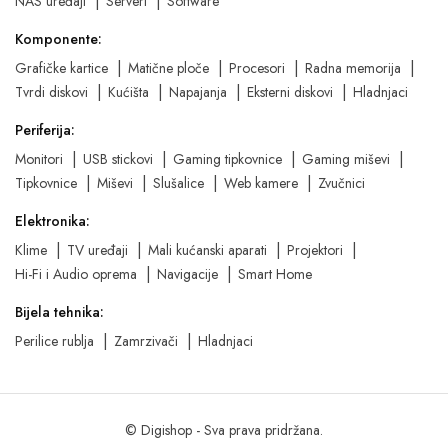
NAS uređaji
Serveri
Software
Komponente:
Grafičke kartice
Matične ploče
Procesori
Radna memorija
Tvrdi diskovi
Kućišta
Napajanja
Eksterni diskovi
Hladnjaci
Periferija:
Monitori
USB stickovi
Gaming tipkovnice
Gaming miševi
Tipkovnice
Miševi
Slušalice
Web kamere
Zvučnici
Elektronika:
Klime
TV uređaji
Mali kućanski aparati
Projektori
Hi-Fi i Audio oprema
Navigacije
Smart Home
Bijela tehnika:
Perilice rublja
Zamrzivači
Hladnjaci
© Digishop - Sva prava pridržana.