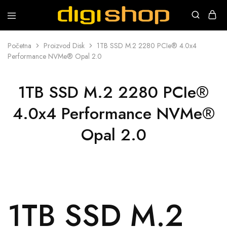
Digishop
Vaša
e-
trgovina!
Početna
Proizvod Disk
1TB SSD M.2 2280 PCIe® 4.0x4
Performance NVMe® Opal 2.0
1TB SSD M.2 2280 PCIe®
4.0x4 Performance NVMe®
Opal 2.0
1TB SSD M.2