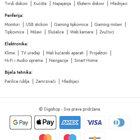
Tvrdi diskovi
Kućišta
Napajanja
Eksterni diskovi
Hladnjaci
Periferija:
Monitori
USB stickovi
Gaming tipkovnice
Gaming miševi
Tipkovnice
Miševi
Slušalice
Web kamere
Zvučnici
Elektronika:
Klime
TV uređaji
Mali kućanski aparati
Projektori
Hi-Fi i Audio oprema
Navigacije
Smart Home
Bijela tehnika:
Perilice rublja
Zamrzivači
Hladnjaci
© Digishop - Sva prava pridržana.