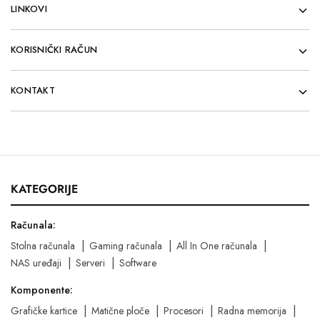
LINKOVI
KORISNIČKI RAČUN
KONTAKT
KATEGORIJE
Računala:
Stolna računala
Gaming računala
All In One računala
NAS uređaji
Serveri
Software
Komponente:
Grafičke kartice
Matične ploče
Procesori
Radna memorija