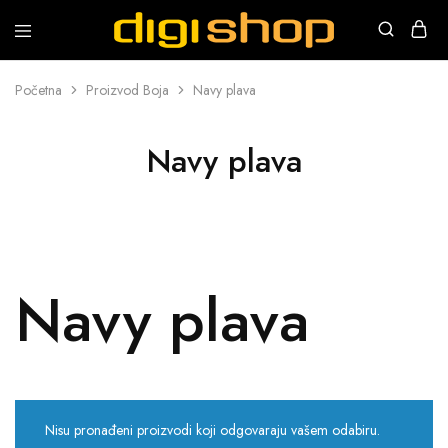
Digishop
Vaša
e-
trgovina!
Početna
Proizvod Boja
Navy plava
Navy plava
Navy plava
Nisu pronađeni proizvodi koji odgovaraju vašem odabiru.